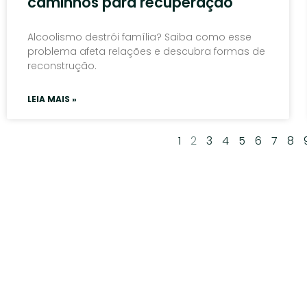
caminhos para recuperação
Alcoolismo destrói família? Saiba como esse
problema afeta relações e descubra formas de
reconstrução.
LEIA MAIS »
1
2
3
4
5
6
7
8