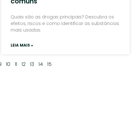
comuns
Quais são as drogas principais? Descubra os
efeitos, riscos e como identificar as substâncias
mais usadas.
LEIA MAIS »
9
10
11
12
13
14
15