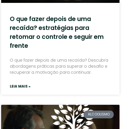
O que fazer depois de uma
recaída? estratégias para
retomar o controle e seguir em
frente
O que fazer depois de uma recaída? Descubra
abordagens práticas para superar o desafio e
recuperar a motivação para continuar.
LEIA MAIS »
ALCOOLISMO