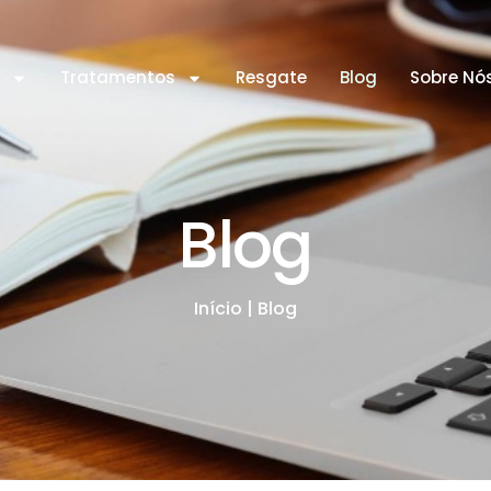
s
Tratamentos
Resgate
Blog
Sobre Nó
Blog
Início
|
Blog