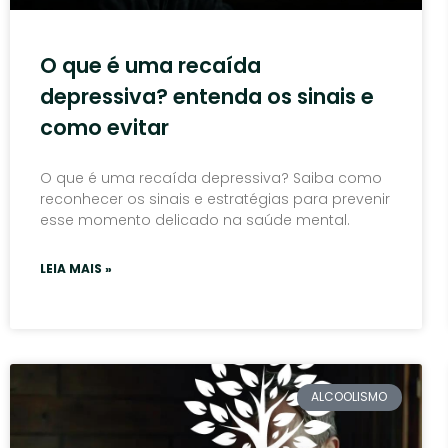
O que é uma recaída
depressiva? entenda os sinais e
como evitar
O que é uma recaída depressiva? Saiba como
reconhecer os sinais e estratégias para prevenir
esse momento delicado na saúde mental.
LEIA MAIS »
ALCOOLISMO