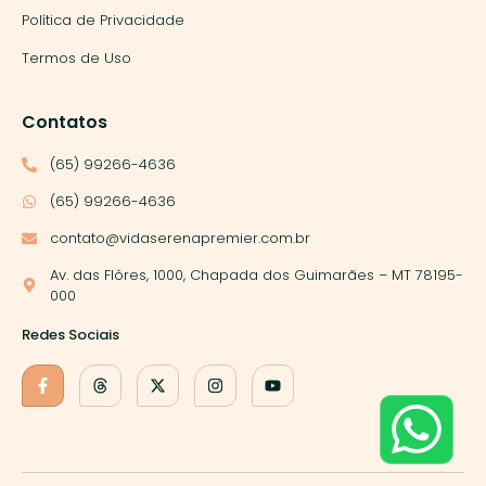
Política de Privacidade
Termos de Uso
Contatos
(65) 99266-4636
(65) 99266-4636
contato@vidaserenapremier.com.br
Av. das Flôres, 1000, Chapada dos Guimarães – MT 78195-
000
Redes Sociais
Nós utilizamos cookies para garantir que você tenha a melhor
experiência em nosso site. Se você continua a usar este site,
assumimos que você está satisfeito.
Ok