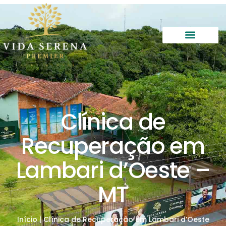
Clínica de
Recuperação em
Lambari d’Oeste –
MT
Início
|
Clínica de Recuperação em Lambari d’Oeste