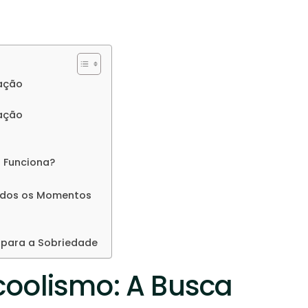
ração
ração
 Funciona?
odos os Momentos
 para a Sobriedade
coolismo: A Busca