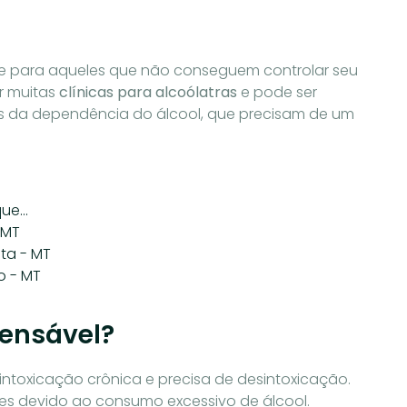
e para aqueles que não conseguem controlar seu
or muitas
clínicas para alcoólatras
e pode ser
s da dependência do álcool, que precisam de um
que…
 MT
ta - MT
o - MT
pensável?
intoxicação crônica e precisa de desintoxicação.
s devido ao consumo excessivo de álcool.