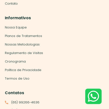
Contato
Informativos
Nossa Equipe
Planos de Tratamentos
Nossas Metodologias
Regulamento de Visitas
Cronograma
Política de Privacidade
Termos de Uso
Nós utilizamos cookies para garantir que você tenha a melhor
experiência em nosso site. Se você continua a usar este site,
Contatos
assumimos que você está satisfeito.
Ok
(65) 99266-4636