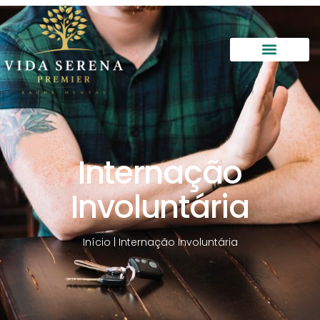
Internação
Involuntária
Início
|
Internação Involuntária