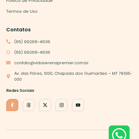
Política de Privacidade
Termos de Uso
Contatos
(65) 99266-4636
(65) 99266-4636
contato@vidaserenapremier.com.br
Av. das Flôres, 1000, Chapada dos Guimarães – MT 78195-
000
Redes Sociais
Nós utilizamos cookies para garantir que você tenha a melhor
experiência em nosso site. Se você continua a usar este site,
assumimos que você está satisfeito.