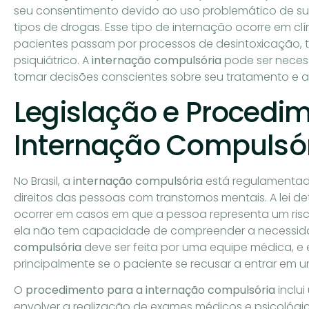
seu consentimento devido ao uso problemático de su
tipos de drogas. Esse tipo de internação ocorre em cl
pacientes passam por processos de desintoxicação
psiquiátrico. A
internação compulsória
pode ser neces
tomar decisões conscientes sobre seu tratamento e 
Legislação e Procedi
Internação Compulsó
No Brasil, a
internação compulsória
está regulamentada 
direitos das pessoas com transtornos mentais. A lei 
ocorrer em casos em que a pessoa representa um risc
ela não tem capacidade de compreender a necessida
compulsória
deve ser feita por uma equipe médica, e 
principalmente se o paciente se recusar a entrar em um
O
procedimento para a internação compulsória
inclu
envolver a realização de exames médicos e psicológic