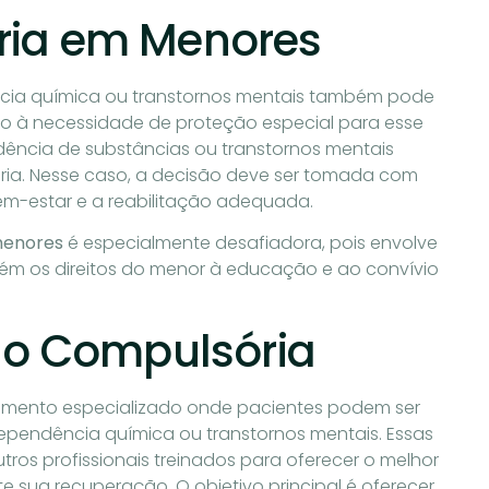
ria em Menores
a química ou transtornos mentais também pode
ido à necessidade de proteção especial para esse
ncia de substâncias ou transtornos mentais
sória. Nesse caso, a decisão deve ser tomada com
em-estar e a reabilitação adequada.
menores
é especialmente desafiadora, pois envolve
m os direitos do menor à educação e ao convívio
ção Compulsória
imento especializado onde pacientes podem ser
ependência química ou transtornos mentais. Essas
ros profissionais treinados para oferecer o melhor
ua recuperação. O objetivo principal é oferecer