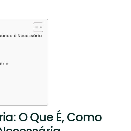
uando é Necessária
s
ória
ia: O Que É, Como