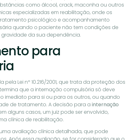
bstâncias como álcool, crack, maconha ou outros
ínicas especializadas em reabilitação, onde os
, tratamento psicológico e acompanhamento
sária quando o paciente não tem condições de
a gravidade da sua dependência.
mento para
ria
pela Lei nº 10.216/2001, que trata da proteção dos
determina que a internação compulsória só deve
o imediato para si ou para os outros, ou quando
de de tratamento. A decisão para a
internação
em alguns casos, um juiz pode ser envolvido,
a clínica de reabilitação.
i uma avaliação clínica detalhada, que pode
os. Após essa avaliação, se for considerado que o