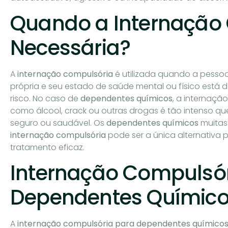
Quando a Internação
Necessária?
A
internação compulsória
é utilizada quando a pesso
própria e seu estado de saúde mental ou físico está
risco. No caso de
dependentes químicos
, a internaçã
como álcool, crack ou outras drogas é tão intenso qu
seguro ou saudável. Os
dependentes químicos
muitas
internação compulsória
pode ser a única alternativa pa
tratamento eficaz.
Internação Compulsór
Dependentes Químic
A
internação compulsória para dependentes químico