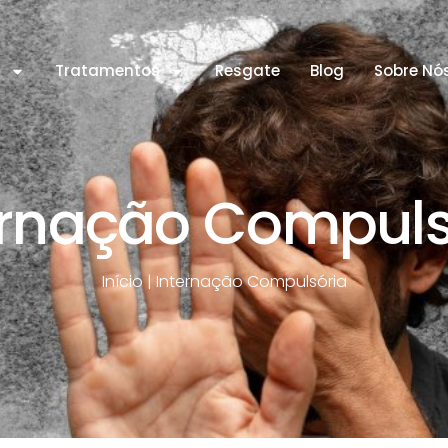
s
Tratamentos
Resgate
Blog
Sobre Nó
ernação Compuls
Início
|
Internação Compulsória