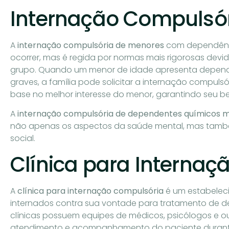
Internação Compulsó
A
internação compulsória de menores
com dependênci
ocorrer, mas é regida por normas mais rigorosas dev
grupo. Quando um menor de idade apresenta dependê
graves, a família pode solicitar a internação compul
base no melhor interesse do menor, garantindo seu b
A
internação compulsória de dependentes químicos 
não apenas os aspectos da saúde mental, mas també
social.
Clínica para Interna
A
clínica para internação compulsória
é um estabelec
internados contra sua vontade para tratamento de d
clínicas possuem equipes de médicos, psicólogos e out
atendimento e acompanhamento do paciente durante s