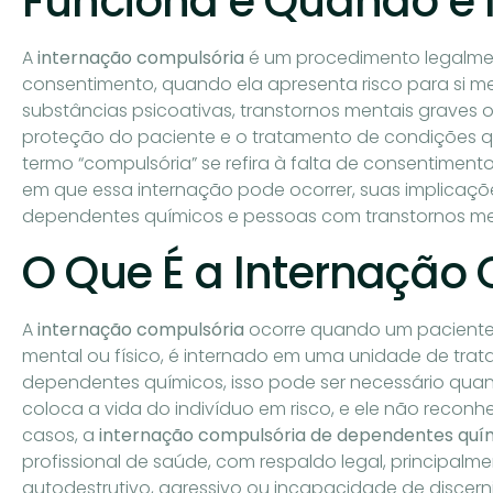
Funciona e Quando é 
A
internação compulsória
é um procedimento legalmen
consentimento, quando ela apresenta risco para si m
substâncias psicoativas, transtornos mentais graves
proteção do paciente e o tratamento de condições q
termo “compulsória” se refira à falta de consentiment
em que essa internação pode ocorrer, suas implicaçõ
dependentes químicos e pessoas com transtornos me
O Que É a Internação
A
internação compulsória
ocorre quando um paciente,
mental ou físico, é internado em uma unidade de tra
dependentes químicos, isso pode ser necessário quan
coloca a vida do indivíduo em risco, e ele não recon
casos, a
internação compulsória de dependentes quí
profissional de saúde, com respaldo legal, princip
autodestrutivo, agressivo ou incapacidade de discern