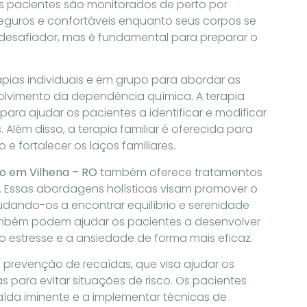
s pacientes são monitorados de perto por
eguros e confortáveis ​​enquanto seus corpos se
r desafiador, mas é fundamental para preparar o
apias individuais e em grupo para abordar as
olvimento da dependência química. A terapia
ra ajudar os pacientes a identificar e modificar
lém disso, a terapia familiar é oferecida para
e fortalecer os laços familiares.
o em Vilhena – RO
também oferece tratamentos
 Essas abordagens holísticas visam promover o
udando-os a encontrar equilíbrio e serenidade
ambém podem ajudar os pacientes a desenvolver
 o estresse e a ansiedade de forma mais eficaz.
 prevenção de recaídas, que visa ajudar os
as para evitar situações de risco. Os pacientes
aída iminente e a implementar técnicas de