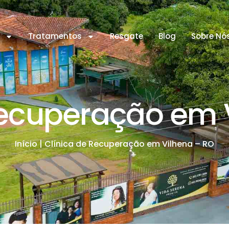
s
Tratamentos
Resgate
Blog
Sobre Nó
Recuperação em 
Início
|
Clínica de Recuperação em Vilhena – RO