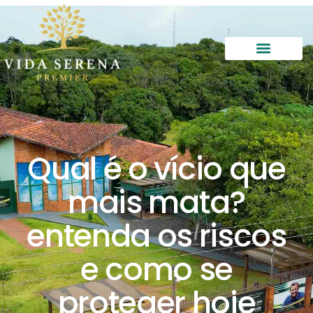
Qual é o vício que
mais mata?
entenda os riscos
e como se
proteger hoje